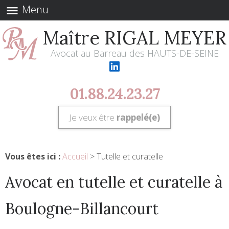
Menu
menu
Maître RIGAL MEYER
Avocat au Barreau des HAUTS-DE-SEINE
01.88.24.23.27
Je veux être
rappelé(e)
Vous êtes ici :
Accueil
> Tutelle et curatelle
Avocat en tutelle et curatelle à
Boulogne-Billancourt