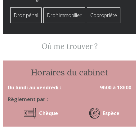
Droit pénal
Droit immobilier
Copropriété
Où me trouver ?
Horaires du cabinet
Du lundi au vendredi :
9h00 à 18h00
Règlement par :
Chèque
Espèce