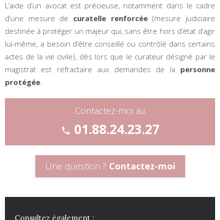
L’aide d’un avocat est précieuse, notamment dans le cadre
d’une mesure de
curatelle renforcée
(mesure judiciaire
destinée à protéger un majeur qui, sans être hors d’état d’agir
lui-même, a besoin d’être conseillé ou contrôlé dans certains
actes de la vie civile), dès lors que le curateur désigné par le
magistrat est réfractaire aux demandes de la
personne
protégée
.
Contactez-moi au
01.88.24.23.27
phone
Une question ?
Contactez-moi
Consultez également :