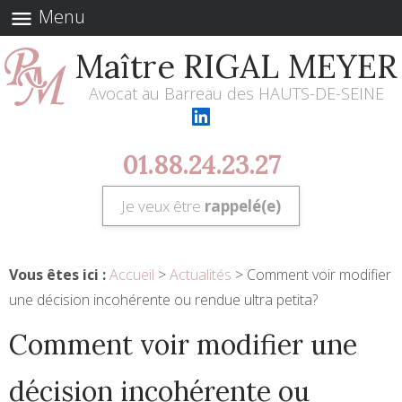
Menu
menu
Maître RIGAL MEYER
Avocat au Barreau des HAUTS-DE-SEINE
01.88.24.23.27
Je veux être
rappelé(e)
Vous êtes ici :
Accueil
>
Actualités
> Comment voir modifier
une décision incohérente ou rendue ultra petita?
Comment voir modifier une
décision incohérente ou