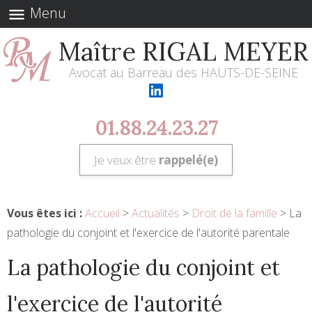
Menu
menu
Maître RIGAL MEYER
Avocat au Barreau des HAUTS-DE-SEINE
01.88.24.23.27
Je veux être
rappelé(e)
Vous êtes ici :
Accueil
>
Actualités
>
Droit de la famille
> La
pathologie du conjoint et l'exercice de l'autorité parentale
La pathologie du conjoint et
l'exercice de l'autorité