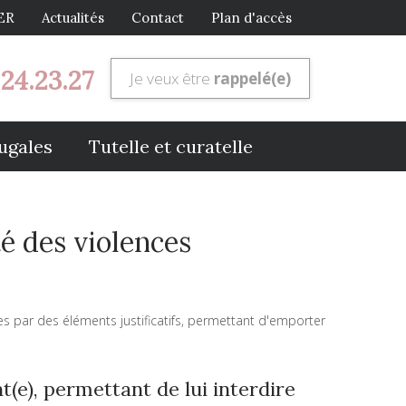
ER
Actualités
Contact
Plan d'accès
.24.23.27
Je veux être
rappelé(e)
ugales
Tutelle et curatelle
té des violences
ces par des éléments justificatifs, permettant d'emporter
(e), permettant de lui interdire