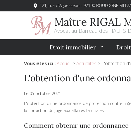
121, rue d'Aguesseau - 92100 BOULOGNE BILL
place
Maître RIGAL 
Avocat au Barreau des HAUTS-
Droit immobilier
Droit
Vous êtes ici :
Accueil
>
Actualités
> L'obtention d'
L'obtention d'une ordonnan
Le 05 octobre 2021
L'obtention d'une ordonnance de protection contre un(e) c
la conviction du juge aux affaires familiales
Comment obtenir une ordonnance de 