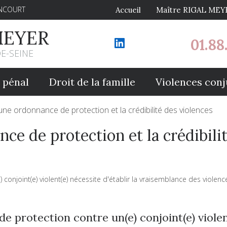
ANCOURT
Accueil
Maître RIGAL MEY
MEYER
01.88
DE-SEINE
 pénal
Droit de la famille
Violences conj
une ordonnance de protection et la crédibilité des violences
ce de protection et la crédibili
onjoint(e) violent(e) nécessite d'établir la vraisemblance des violen
protection contre un(e) conjoint(e) violent