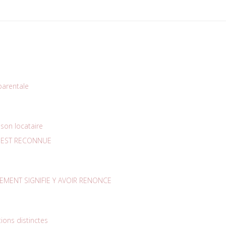
 parentale
son locataire
E EST RECONNUE
GEMENT SIGNIFIE Y AVOIR RENONCE
ions distinctes