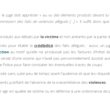
e le juge doit apprécier « a
u vu des éléments produits devant lui e
mission des faits de violences allégués […]
». Il suffit donc qu
produits aux débats par
la victime
et non anéantis par la partie
ciés pour établir la
crédibilité
des faits allégués : aussi, un j
ction
au motif qu'elle ne produisait pas les factures d'hôtel da
enait d'une voisine qui n'avait pas personnellement assisté aux 
de Police pour faire constater les éventuelles traces de coups.
classée sans suite peu de temps avant l'audience et que les réqui
éments justifiant de l'absence de la vraisemblance des
violences
.
 agir en qualité de victime ou en défense à une ordonnance de pro