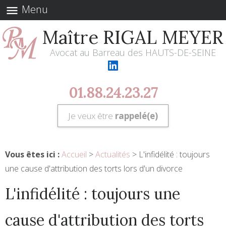
Menu
menu
Maître RIGAL MEYER
Avocat au Barreau des HAUTS-DE-SEINE
01.88.24.23.27
Je veux être
rappelé(e)
Vous êtes ici :
Accueil
>
Actualités
> L'infidélité : toujours
une cause d'attribution des torts lors d'un divorce
L'infidélité : toujours une
cause d'attribution des torts